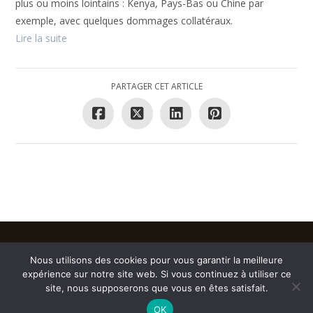
plus ou moins lointains : Kenya, Pays-Bas ou Chine par
exemple, avec quelques dommages collatéraux.
Lire la suite
PARTAGER CET ARTICLE
MENTIONS LÉGALES
CONDITIONS GÉNÉRALES DE VENTE
Nous utilisons des cookies pour vous garantir la meilleure
CONTACTEZ-NOUS
expérience sur notre site web. Si vous continuez à utiliser ce
site, nous supposerons que vous en êtes satisfait.
FACEBOOK
INSTAGRAM
OK